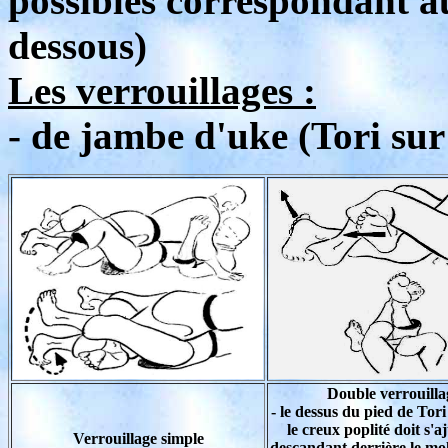
possibles correspondant au
dessous)
Les verrouillages :
- de jambe d'uke (Tori sur 
Double verrouilla
- le dessus du pied de Tori
le creux poplité doit s'a
Verrouillage simple
descandant derrière le mo