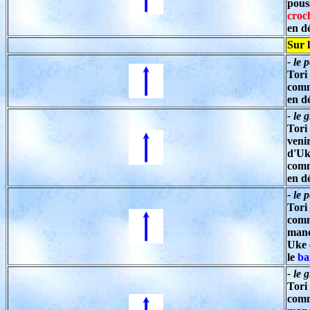
pous
croc
en d
Sur 
- le 
Tori
comm
en dé
- le 
Tori
veni
d'Uk
comm
en dé
- le p
Tori
comm
man
Uke 
le
ba
- le
Tori
comm