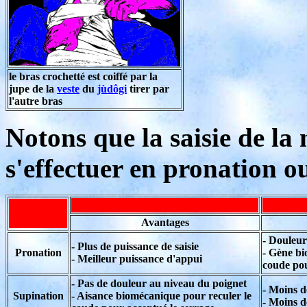
le bras crochetté est coiffé par la
jupe de la
veste
du
jùdôgi
tirer par
l'autre bras
Notons que la saisie de la 
s'effectuer en pronation o
Avantages
- Douleur
- Plus de puissance de saisie
Pronation
- Gène bi
- Meilleur puissance d'appui
coude pou
- Pas de douleur au niveau du poignet
- Moins d
Supination
- Aisance biomécanique pour reculer le
- Moins d