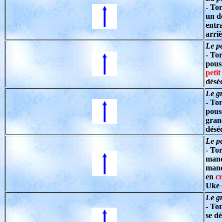
- To
un d
entr
arri
Le pe
- Tor
pous
petit
désé
Le g
- Tor
pous
gra
désé
Le pe
- Tor
manc
manc
en
c
Uke 
Le g
- Tor
se d