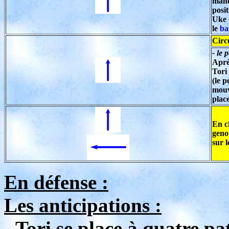
man
posi
Uke 
le
ba
Circu
- le p
Aprè
Tori
(le p
mouv
plac
En c
geno
sur l
En défense :
Les anticipations :
- Tori se place à quatre pa