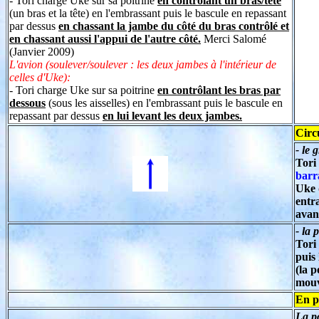
- Tori charge Uke sur sa poitrine
en contrôlant un bras/tête
(un bras et la tête) en l'embrassant puis le bascule en repassant
par dessus
en
chassant la jambe du côté du bras contrôlé et
en chassant aussi l'appui de l'autre côté.
Merci Salomé
(Janvier 2009)
L'avion (soulever/soulever
: les deux jambes à l'intérieur de
celles d'Uke):
- Tori charge Uke sur sa poitrine
en contrôlant les bras par
dessous
(sous les aisselles) en l'embrassant puis le bascule en
repassant par dessus
en lui levant les deux jambes.
Circ
- le
Tori 
barr
Uke 
entr
avan
-
la p
Tori
puis
(la p
mouv
En p
La po