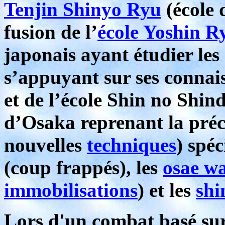
Tenjin Shinyo Ryu
(école
fusion de l’
école Yoshin R
japonais ayant étudier les
s’appuyant sur ses connai
et de l’école Shin no Shin
d’Osaka reprenant la préc
nouvelles
techniques
) spéc
(coup frappés), les
osae w
immobilisations
) et les
shi
Lors d'un combat basé su