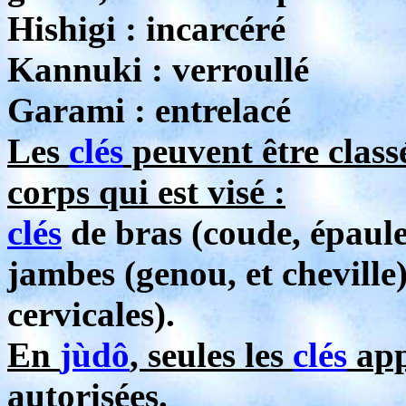
Hishigi : incarcéré
Kannuki : verroullé
Garami : entrelacé
Les
clés
peuvent être classé
corps qui est visé :
clés
de bras (coude, épaule
jambes (genou, et cheville
cervicales).
En
jùdô
, seules les
clés
app
autorisées.