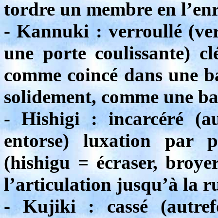
tordre un membre en l’enr
- Kannuki : verroullé (ver
une porte coulissante) cl
comme coincé dans une bar
solidement, comme une bar
- Hishigi : incarcéré (au
entorse) luxation par p
(hishigu = écraser, broyer
l’articulation jusqu’à la r
- Kujiki : cassé (autre