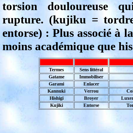
torsion douloureuse q
rupture. (kujiku = tordre
entorse) : Plus associé à l
moins académique que his
Termes
Sens littéral
Gatame
Immobiliser
Garami
Enlacer
Kannuki
Verrou
Co
Hishigi
Broyer
Luxer
Kujiki
Entorse
Tor