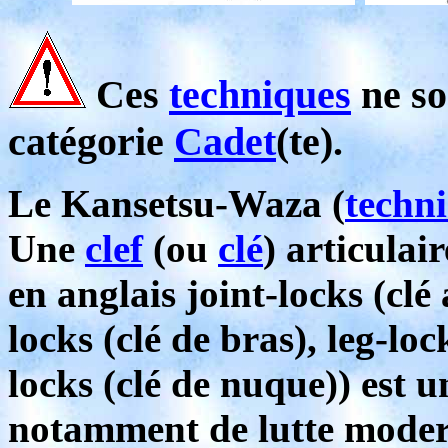
Ces
techniques
ne so
catégorie
Cadet
(te).
Le Kansetsu-Waza (
techn
Une
clef
(ou
clé
) articulai
en anglais joint-locks (cl
locks (clé de bras), leg-loc
locks (clé de nuque)) est 
notamment de lutte moder