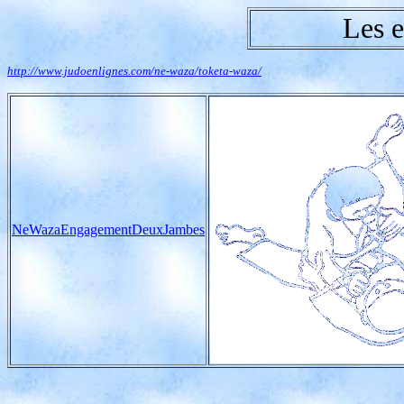
Les 
http://www.judoenlignes.com/ne-waza/toketa-waza/
NeWazaEngagementDeuxJambes