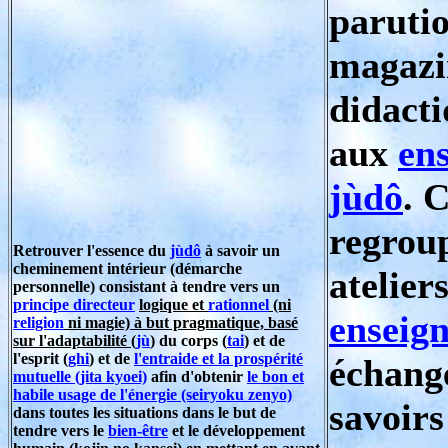
paruti
magazin
didacti
aux
en
jùdô
. 
regrou
Retrouver l'essence du
jùdô
à savoir un
cheminement intérieur (démarche
ateliers
personnelle) consistant à tendre vers un
principe directeur
logique et
rationnel
(ni
enseig
religion
ni magie) à but pragmatique, basé
sur l'adaptabilité (
jù
)
du corps (
tai
) et de
l'esprit (
ghi
) et de
l'entraide et la prospérité
échange
mutuelle (jita kyoei)
afin d'obtenir
le bon et
habile usage de l'énergie
(seiryoku zenyo)
savoirs
dans toutes les situations dans le but de
tendre vers le
bien-être
et le développement