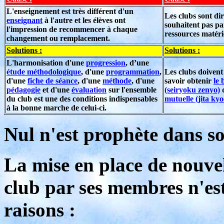
L'enseignement est très différent d'un
Les clubs sont di
enseignant
à l'autre et les élèves ont
souhaitent pas pa
l'impression de recommencer à chaque
ressources matéri
changement ou remplacement.
Solutions :
Solutions :
L'harmonisation d'une
progression
, d’une
étude méthodologique
, d'une
programmation
,
Les clubs doivent
d'une
fiche de séance
, d'une
méthode
, d'une
savoir obtenir
le 
pédagogie
et d'une
évaluation
sur l'ensemble
(seiryoku zenyo)
du club est une des conditions indispensables
mutuelle (jita kyo
à la bonne marche de celui-ci.
Nul n'est prophète dans so
La mise en place de nouvel
club par ses membres n'est
raisons :