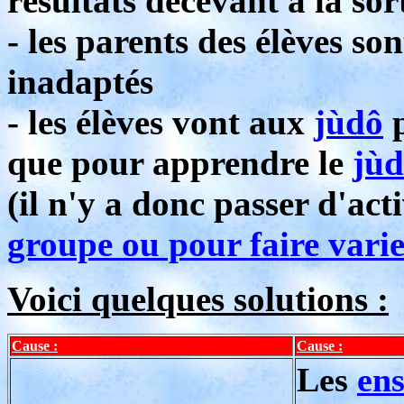
résultats décevant à la sort
- les parents des élèves so
inadaptés
- les élèves vont aux
jùdô
p
que pour apprendre le
jù
(il n'y a donc passer d'ac
groupe ou pour faire varier
Voici quelques solutions :
Cause :
Cause :
Les
ens