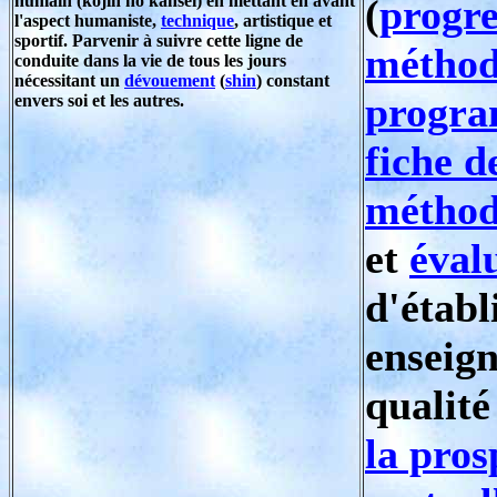
humain (kojin no kansei) en mettant en avant
(
progre
l'aspect humaniste,
technique
, artistique et
sportif. Parvenir à suivre cette ligne de
méthod
conduite dans la vie de tous les jours
nécessitant un
dévouement
(
shin
) constant
progr
envers soi et les autres.
fiche d
métho
et
éval
d'établ
enseig
qualité
la pros