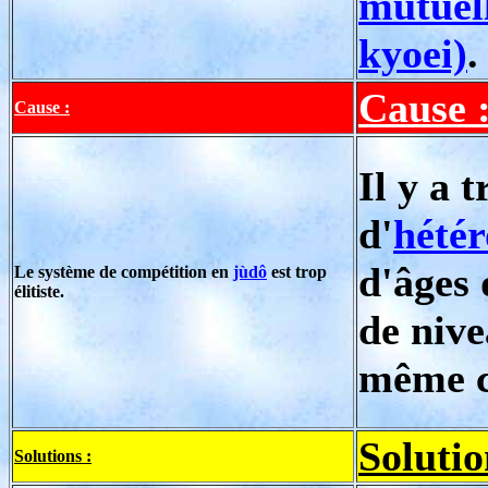
mutuell
kyoei)
.
Cause 
Cause :
Il y a t
d'
hétér
d'âges 
Le système de compétition en
jùdô
est trop
élitiste.
de niv
même c
Solutio
Solutions :