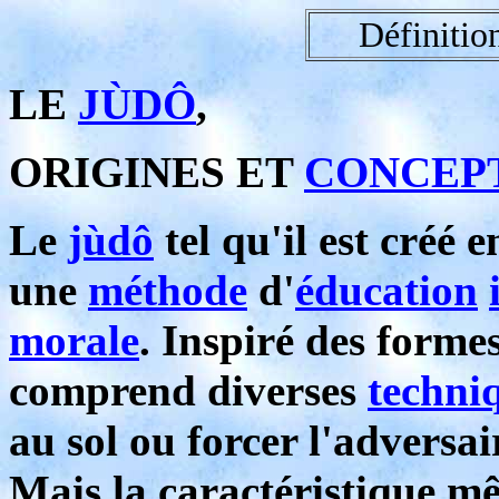
Définitio
LE
JÙDÔ
,
ORIGINES ET
CONCEP
Le
jùdô
tel qu'il est créé 
une
méthode
d'
éducation
morale
. Inspiré des formes
comprend diverses
techni
au sol ou forcer l'adversa
Mais la caractéristique 