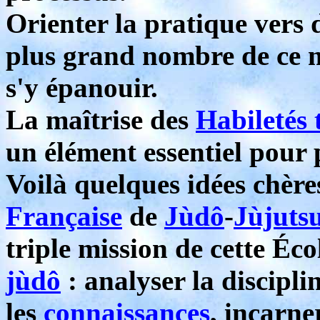
Orienter la pratique vers 
plus grand nombre de ce ma
s'y épanouir.
La maîtrise des
Habiletés
un élément essentiel pour 
Voilà quelques idées chère
Française
de
Jùdô
-
Jùjuts
triple mission de cette Éco
jùdô
: analyser la discipli
les
connaissances
, incarne