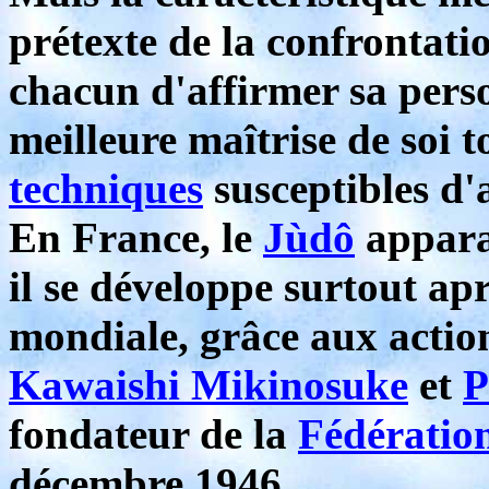
prétexte de la confrontat
chacun d'affirmer sa perso
meilleure maîtrise de soi 
techniques
susceptibles d'
En France, le
Jùdô
apparaî
il se développe surtout ap
mondiale, grâce aux actio
Kawaishi Mikinosuke
et
P
fondateur de la
Fédératio
décembre 1946.