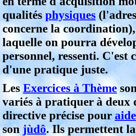
en terme d'acquisition mot
qualités
physiques
(l'adre
concerne la coordination),
laquelle on pourra dével
personnel, ressenti. C'est
d'une pratique juste.
Les
Exercices à Thème
son
variés à pratiquer à deux 
directive précise pour
aide
son
jùdô
. Ils permettent l