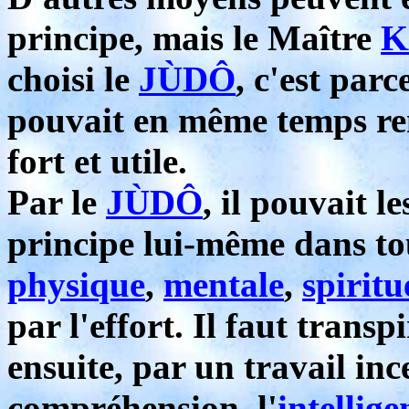
principe, mais le Maître
K
choisi le
JÙDÔ
, c'est parc
pouvait en même temps ren
fort et utile.
Par le
JÙDÔ
, il pouvait l
principe lui-même dans to
physique
,
mentale
,
spiritu
par l'effort. Il faut transp
ensuite, par un travail inc
compréhension, l'
intellige