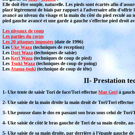
Elle doit être souple, naturelle. Les pieds sont écartés afin d'ass
placé légèrement de biais par rapport à l'adversaire afin d'offrir 
avancé au niveau du visage et la main du côté du pied reculé au n
pied gauche avancé et une garde à gauche s'effectue pied droit a
Les niveaux de coup
Les parties du corps
Les 20 attaques imposées
(date de 1996)
Les
Uke Waza
(techniques de reception)
Les
Dori Waza
(techniques de saisie)
Les
Keri Waza
(techniques de coup de pied)
Les
Tsuki Waza
(techniques de coup de poing)
Les
Atama-tsuki
(technique de coup de tête)
II- Prestation t
1- Uke tente de saisir Tori de face/Tori effectue
Mae Geri
à gauch
2- Uke saisie de la main droite la main droit de Tori/Tori effec
3- Uke pousse dans le dos en passant son bras sous celui de Tori/T
4- Uke saisie de côté le bras gauche de Tori de sa main droite, a
5- Uke saisie de sa main droite, par derrière à l’épaule gauche d