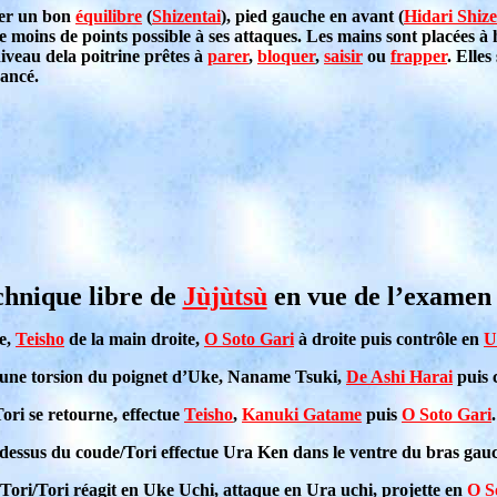
urer un bon
équilibre
(
Shizentai
), pied gauche en avant (
Hidari Shize
le moins de points possible à ses attaques. Les mains sont placées à
iveau dela poitrine prêtes à
parer
,
bloquer
,
saisir
ou
frapper
. Elle
vancé.
echnique libre de
Jùjùtsù
en vue de l’examen 
e,
Teisho
de la main droite,
O Soto Gari
à droite puis contrôle en
U
tue une torsion du poignet d’Uke, Naname Tsuki,
De Ashi Harai
puis 
ori se retourne, effectue
Teisho
,
Kanuki Gatame
puis
O Soto Gari
.
u-dessus du coude/Tori effectue Ura Ken dans le ventre du bras gau
e Tori/Tori réagit en Uke Uchi, attaque en Ura uchi, projette en
O S