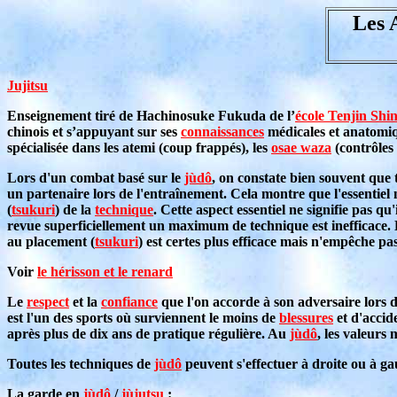
Les 
Jujitsu
Enseignement tiré de Hachinosuke Fukuda de l’
école Tenjin Shi
chinois et s’appuyant sur ses
connaissances
médicales et anatomiq
spécialisée dans les atemi (coup frappés), les
osae waza
(contrôles 
Lors d'un combat basé sur le
jùdô
, on constate bien souvent que 
un partenaire lors de l'entraînement. Cela montre que l'essentiel
(
tsukuri
) de la
technique
. Cette aspect essentiel ne signifie pas
revue superficiellement un maximum de technique est inefficace
au placement (
tsukuri
) est certes plus efficace mais n'empêche 
Voir
le hérisson et le renard
Le
respect
et la
confiance
que l'on accorde à son adversaire lors 
est l'un des sports où surviennent le moins de
blessures
et d'accid
après plus de dix ans de pratique régulière. Au
jùdô
, les valeurs
Toutes les techniques de
jùdô
peuvent s'effectuer à droite ou à ga
La garde en
jùdô
/
jùjutsu
: