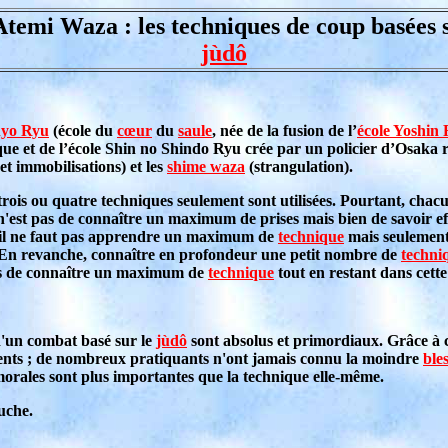
Atemi Waza : les techniques de coup basées s
jùdô
nyo Ryu
(école du
cœur
du
saule
, née de la fusion de l’
école Yoshin
ue et de l’école Shin no Shindo Ryu crée par un policier d’Osaka r
et immobilisations) et les
shime waza
(strangulation).
trois ou quatre techniques seulement sont utilisées. Pourtant, chac
 n'est pas de connaître un maximum de prises mais bien de savoir e
 qu'il ne faut pas apprendre un maximum de
technique
mais seulement 
. En revanche, connaître en profondeur une petit nombre de
techni
pas de connaître un maximum de
technique
tout en restant dans cette
d'un combat basé sur le
jùdô
sont absolus et primordiaux. Grâce à ce
ents ; de nombreux pratiquants n'ont jamais connu la moindre
ble
 morales sont plus importantes que la technique elle-même.
uche.