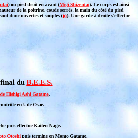
ntai
) ou pied droit en avant (
Migi Shizentai
). Le corps est ainsi
 hauteur de la poitrine, coude serrés, la main du côté du pied
s sont donc ouvertes et souples
(
jù
)
. Une garde à droite s'effectue
final du
B.E.E.S.
de Hishigi Ashi Gatame
.
contrôle en Ude Osae.
che puis effectue Kaiten Nage.
oto Otoshi
puis termine en Momo Gatame.