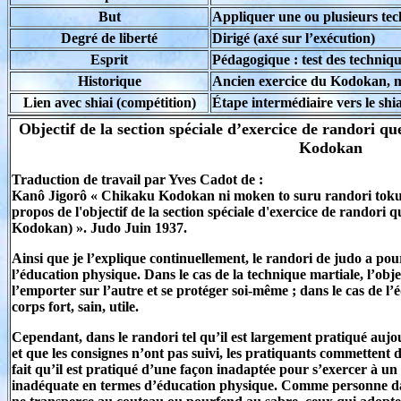
But
Appliquer une ou plusieurs tec
Degré de liberté
Dirigé (axé sur l’exécution)
Esprit
Pédagogique : test des techniqu
Historique
Ancien exercice du Kodokan, m
Lien avec shiai (compétition)
Étape intermédiaire vers le shia
Objectif de la section spéciale d’exercice de randori q
Kodokan
Traduction de travail par Yves Cadot de :
Kanô Jigorô « Chikaku Kodokan ni moken to suru randori tokub
propos de l'objectif de la section spéciale d'exercice de randori 
Kodokan) ». Judo Juin 1937.
Ainsi que je l’explique continuellement, le randori de judo a pou
l’éducation physique. Dans le cas de la technique martiale, l’obje
l’emporter sur l’autre et se protéger soi-même ; dans le cas de l
corps fort, sain, utile.
Cependant, dans le randori tel qu’il est largement pratiqué aujour
et que les consignes n’ont pas suivi, les pratiquants commettent d
fait qu’il est pratiqué d’une façon inadaptée pour s’exercer à un
inadéquate en termes d’éducation physique. Comme personne dan