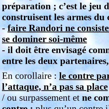
préparation ; c’est le jeu 
construisent les armes d
-
faire Randori ne consist
se dominer soi-même
- il doit être envisagé co
entre les deux partenaires,
En corollaire :
le contre pa
l’attaque, n’a pas sa place
/ ou surpassement et
ne com
contre ;
plus qu’un contre i