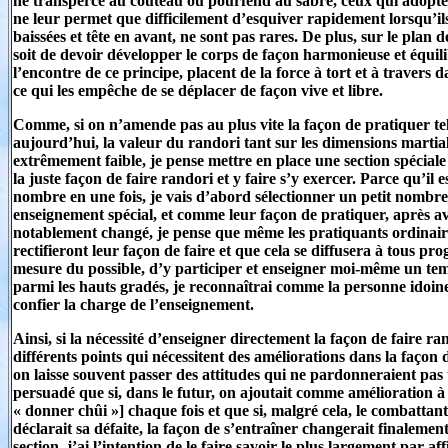
ne transperce au couteau ou pourfend au sabre, ceux qui adopten
ne leur permet que difficilement d’esquiver rapidement lorsqu’il
baissées et tête en avant, ne sont pas rares. De plus, sur le plan 
soit de devoir développer le corps de façon harmonieuse et équili
l’encontre de ce principe, placent de la force à tort et à travers d
ce qui les empêche de se déplacer de façon vive et libre.
Comme, si on n’amende pas au plus vite la façon de pratiquer te
aujourd’hui, la valeur du randori tant sur les dimensions marti
extrêmement faible, je pense mettre en place une section spécia
la juste façon de faire randori et y faire s’y exercer. Parce qu’il
nombre en une fois, je vais d’abord sélectionner un petit nombr
enseignement spécial, et comme leur façon de pratiquer, après a
notablement changé, je pense que même les pratiquants ordinaire
rectifieront leur façon de faire et que cela se diffusera à tous pro
mesure du possible, d’y participer et enseigner moi-même un t
parmi les hauts gradés, je reconnaîtrai comme la personne idoine,
confier la charge de l’enseignement.
Ainsi, si la nécessité d’enseigner directement la façon de faire ran
différents points qui nécessitent des améliorations dans la façon
on laisse souvent passer des attitudes qui ne pardonneraient pas u
persuadé que si, dans le futur, on ajoutait comme amélioration à la 
« donner chûi »] chaque fois et que si, malgré cela, le combattant
déclarait sa défaite, la façon de s’entraîner changerait finalement
section, j’ai l’intention de le faire savoir le plus largement par a