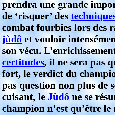
prendra une grande import
de ‘risquer’ des
technique
combat fourbies lors des 
jùdô
et vouloir intensément
son vécu. L’enrichissement
certitudes
, il ne sera pas 
fort, le verdict du champio
pas question non plus de se
cuisant, le
Jùdô
ne se résu
champion n’est qu’être le 