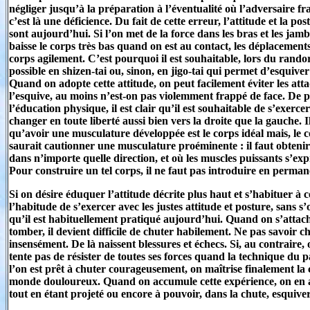
négliger jusqu’à la préparation à l’éventualité où l’adversaire f
c’est là une déficience. Du fait de cette erreur, l’attitude et la p
sont aujourd’hui. Si l’on met de la force dans les bras et les jamb
baisse le corps très bas quand on est au contact, les déplacements so
corps agilement. C’est pourquoi il est souhaitable, lors du randor
possible en shizen-tai ou, sinon, en jigo-tai qui permet d’esquiv
Quand on adopte cette attitude, on peut facilement éviter les att
l’esquive, au moins n’est-on pas violemment frappé de face. De p
l’éducation physique, il est clair qu’il est souhaitable de s’exerce
changer en toute liberté aussi bien vers la droite que la gauche. I
qu’avoir une musculature développée est le corps idéal mais, le cor
saurait cautionner une musculature proéminente : il faut obteni
dans n’importe quelle direction, et où les muscles puissants s’exp
Pour construire un tel corps, il ne faut pas introduire en perman
Si on désire éduquer l’attitude décrite plus haut et s’habituer à c
l’habitude de s’exercer avec les justes attitude et posture, sans s
qu’il est habituellement pratiqué aujourd’hui. Quand on s’attache
tomber, il devient difficile de chuter habilement. Ne pas savoir 
insensément. De là naissent blessures et échecs. Si, au contraire,
tente pas de résister de toutes ses forces quand la technique du p
l’on est prêt à chuter courageusement, on maîtrise finalement la c
monde douloureux. Quand on accumule cette expérience, on en a
tout en étant projeté ou encore à pouvoir, dans la chute, esquiver 