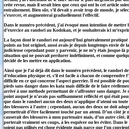
cette revue, mais il serait bien que ceux qui ont lu cet article soi
entraînement. Bien sûr, s’il devait y avoir trop de monde, je sél
s’exercer, et augmenterai graduellement l’effectif.
Dans le numéro précédent, j’ai évoqué mon intention de mettre bi
d’exercice au randori au Kodokan, et je souhaiterais ici m’expri
La façon dont le randori est aujourd’hui généralement pratiqu
points au but originel, aussi avais-je depuis longtemps envie de l
judicieuse cependant pour y parvenir, je ne m’y étais jusque-là
situation qui ne pouvait perdurer indéfiniment, et comme quelqu
décidé de les mettre en application.
Ainsi que je l’ai déjà dit dans le numéro précédent, le randori de
d’éducation physique et, s’il est facile à chacun de comprendre l’
difficile en ce qui concerne l’aspect guerrier. Il est possible de
pieds sans danger dans les kata mais difficile de le faire réellem
arrivé à une méthode permettant de s’affronter sans danger. Je
point auquel je n’avais pas suffisamment réfléchi et qui était pour
que dans le randori aucun des deux n’applique d’atemi ou toute
des blessures à l’autre ; cependant, aucun des deux ne doit adop
permettrait d’être facilement touché par un atemi. D’un côté je 
causerait des blessures à mon partenaire mais, d’un autre côté, il
porterait vraiment ses coups, à les esquiver ou les éviter. Dans l
soient pas utilisés est chose évidente mais parce que l’on convient