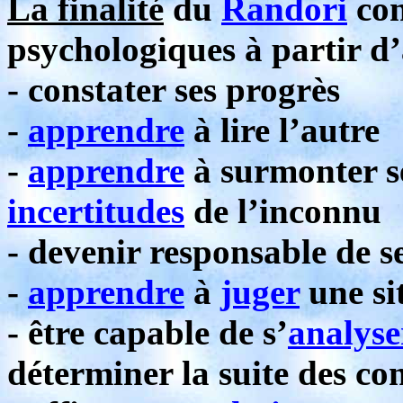
La finalité
du
Randori
con
psychologiques à partir d’
- constater ses progrès
-
apprendre
à lire l’autre
-
apprendre
à surmonter se
incertitudes
de l’inconnu
- devenir responsable de se
-
apprendre
à
juger
une si
- être capable de s’
analyse
déterminer la suite des c