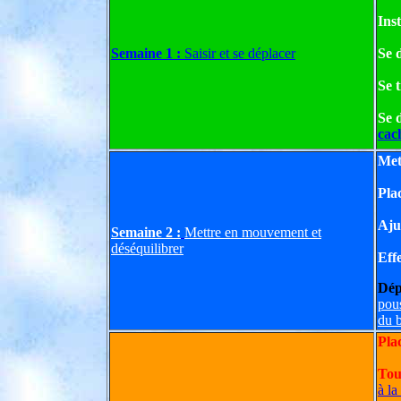
Inst
Semaine 1 :
Saisir et se déplacer
Se 
Se t
Se 
cac
Met
Pla
Aju
Semaine 2 :
Mettre en mouvement et
déséquilibrer
Eff
Dép
pou
du b
Pla
Tou
à la