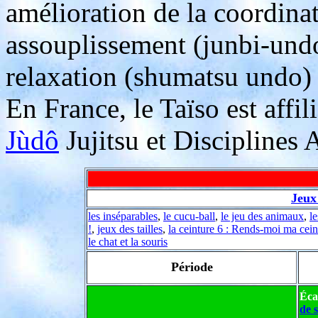
amélioration de la coordin
assouplissement (
junbi-und
relaxation
(shumatsu undo
)
En France, le Taïso est affil
Jùdô
Jujitsu et Disciplines 
Jeux
les inséparables
,
le cucu-ball
,
le jeu des animaux
,
l
!
,
jeux des tailles
,
la ceinture 6 : Rends-moi ma cein
le chat et la souris
Période
Éca
de 