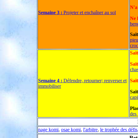
N'a
Semaine 3 :
Projeter et enchaîner au sol
Ne l
berg
Sai
pie
croc
Sai
Sai
chas
Semaine 4 :
Défendre, retourner; renverser et
Sait
immobiliser
Sai
capi
Plac
des 
nage komi
,
osae komi
,
l'arbitre
,
le trophée des défis
Ret