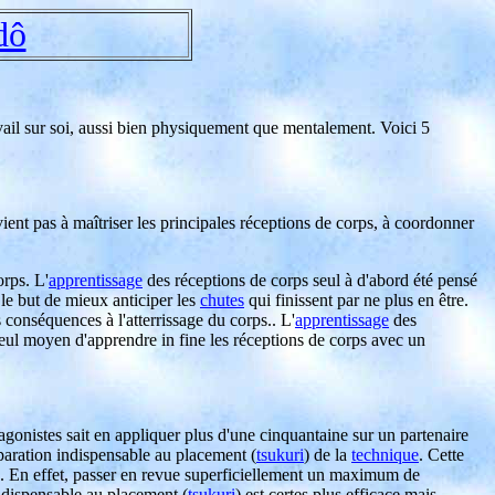
dô
travail sur soi, aussi bien physiquement que mentalement. Voici 5
rvient pas à maîtriser les principales réceptions de corps, à coordonner
orps. L'
apprentissage
des réceptions de corps seul à d'abord été pensé
 le but de mieux anticiper les
chutes
qui finissent par ne plus en être.
 conséquences à l'atterrissage du corps.. L'
apprentissage
des
e seul moyen d'apprendre in fine les réceptions de corps avec un
agonistes sait en appliquer plus d'une cinquantaine sur un partenaire
éparation indispensable au placement (
tsukuri
) de la
technique
. Cette
. En effet, passer en revue superficiellement un maximum de
indispensable au placement (
tsukuri
) est certes plus efficace mais