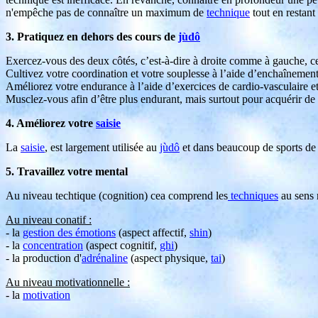
n'empêche pas de connaître un maximum de
technique
tout en restant
3. Pratiquez en dehors des cours de
jùdô
Exercez-vous des deux côtés, c’est-à-dire à droite comme à gauche, c
Cultivez votre coordination et votre souplesse à l’aide d’enchaînements
Améliorez votre endurance à l’aide d’exercices de cardio-vasculaire et 
Musclez-vous afin d’être plus endurant, mais surtout pour acquérir d
4. Améliorez votre
saisie
La
saisie
, est largement utilisée au
jùdô
et dans beaucoup de sports de 
5. Travaillez votre mental
Au niveau techtique (cognition) cea comprend les
techniques
au sens r
Au niveau conatif :
- la
gestion des émotions
(aspect affectif,
shin
)
- la
concentration
(aspect cognitif,
ghi
)
- la production d'
adrénaline
(aspect physique,
tai
)
Au niveau motivationnelle :
- la
motivation