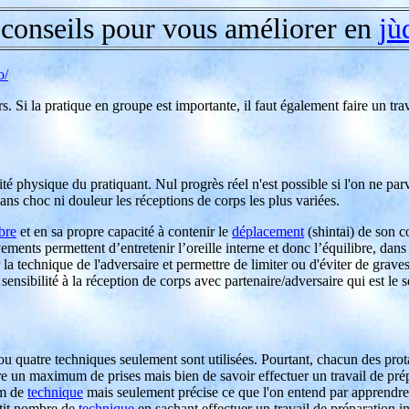
 conseils pour vous améliorer en
jù
o/
ours. Si la pratique en groupe est importante, il faut également faire un 
rité physique du pratiquant. Nul progrès réel n'est possible si l'on ne pa
ans choc ni douleur les réceptions de corps les plus variées.
bre
et en sa propre capacité à contenir le
déplacement
(shintai) de son c
ents permettent d’entretenir l’oreille interne et donc l’équilibre, dans
la technique de l'adversaire et permettre de limiter ou d'éviter de graves
 sensibilité à la réception de corps avec partenaire/adversaire qui est l
 ou quatre techniques seulement sont utilisées. Pourtant, chacun des prot
ître un maximum de prises mais bien de savoir effectuer un travail de pr
um de
technique
mais seulement précise ce que l'on entend par apprendre
etit nombre de
technique
en sachant effectuer un travail de préparation 