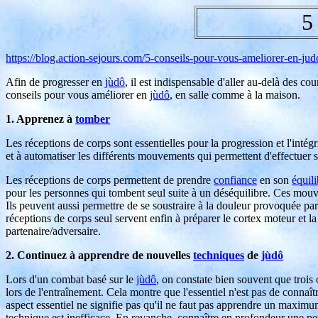
5
https://blog.action-sejours.com/5-conseils-pour-vous-ameliorer-en-jud
Afin de progresser en
jùdô
, il est indispensable d'aller au-delà des c
conseils pour vous améliorer en
jùdô
, en salle comme à la maison.
1. Apprenez à
tomber
Les réceptions de corps sont essentielles pour la progression et l'intég
et à automatiser les différents mouvements qui permettent d'effectuer s
Les réceptions de corps permettent de prendre
confiance
en son
équili
pour les personnes qui tombent seul suite à un déséquilibre. Ces mouvem
Ils peuvent aussi permettre de se soustraire à la douleur provoquée par 
réceptions de corps seul servent enfin à préparer le cortex moteur et la
partenaire/adversaire.
2. Continuez à apprendre de nouvelles
techniques
de
jùdô
Lors d'un combat basé sur le
jùdô
, on constate bien souvent que trois
lors de l'entraînement. Cela montre que l'essentiel n'est pas de conna
aspect essentiel ne signifie pas qu'il ne faut pas apprendre un maxim
technique est inefficace. En revanche, connaître en profondeur une p