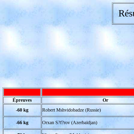
Rés
Épreuves
Or
-60 kg
Robert Mshvidobadze (Russie)
-66 kg
Orxan S?f?rov (Azerbaïdjan)