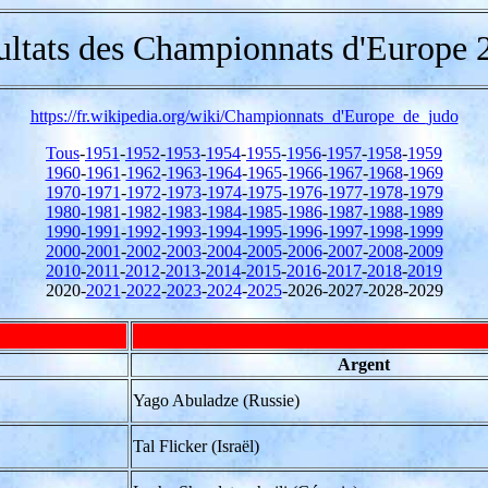
ultats des Championnats d'Europe 
https://fr.wikipedia.org/wiki/Championnats_d'Europe_de_judo
Tous
-
1951
-
1952
-
1953
-
1954
-
1955
-
1956
-
1957
-
1958
-
1959
1960
-
1961
-
1962
-
1963
-
1964
-
1965
-
1966
-
1967
-
1968
-
1969
1970
-
1971
-
1972
-
1973
-
1974
-
1975
-
1976
-
1977
-
1978
-
1979
1980
-
1981
-
1982
-
1983
-
1984
-
1985
-
1986
-
1987
-
1988
-
1989
1990
-
1991
-
1992
-
1993
-
1994
-
1995
-
1996
-
1997
-
1998
-
1999
2000
-
2001
-
2002
-
2003
-
2004
-
2005
-
2006
-
2007
-
2008
-
2009
2010
-
2011
-
2012
-
2013
-
2014
-
2015
-
2016
-
2017
-
2018
-
2019
2020-
2021
-
2022
-
2023
-
2024
-
2025
-2026-2027-2028-2029
Argent
Yago Abuladze (Russie)
Tal Flicker (Israël)