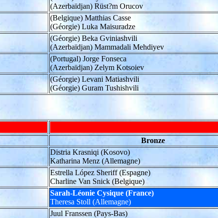
(Azerbaïdjan) Rüst?m Orucov
(Belgique) Matthias Casse
(Géorgie) Luka Maisuradze
(Géorgie) Beka Gviniashvili
(Azerbaïdjan) Mammadali Mehdiyev
(Portugal) Jorge Fonseca
(Azerbaïdjan) Zelym Kotsoiev
(Géorgie) Levani Matiashvili
(Géorgie) Guram Tushishvili
Bronze
Distria Krasniqi (Kosovo)
Katharina Menz (Allemagne)
Estrella López Sheriff (Espagne)
Charline Van Snick (Belgique)
Sarah-Léonie Cysique
(France)
Theresa Stoll (Allemagne)
Juul Franssen (Pays-Bas)