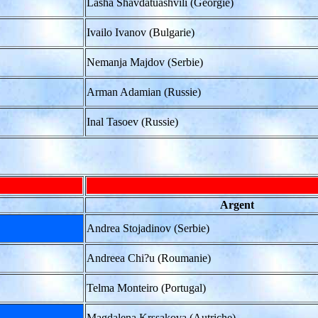
Lasha Shavdatuashvili (Géorgie)
Ivailo Ivanov (Bulgarie)
Nemanja Majdov (Serbie)
Arman Adamian (Russie)
Inal Tasoev (Russie)
Argent
Andrea Stojadinov (Serbie)
Andreea Chi?u (Roumanie)
Telma Monteiro (Portugal)
Magdalena Krssakova (Autriche)