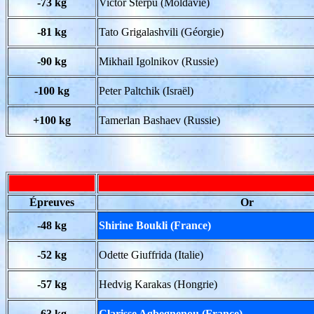
-73 kg
Victor Sterpu (Moldavie)
-81 kg
Tato Grigalashvili (Géorgie)
-90 kg
Mikhail Igolnikov (Russie)
-100 kg
Peter Paltchik (Israël)
+100 kg
Tamerlan Bashaev (Russie)
Épreuves
Or
-48 kg
Shirine Boukli (France)
-52 kg
Odette Giuffrida (Italie)
-57 kg
Hedvig Karakas (Hongrie)
-63 kg
Clarisse Agbegnenou (France)