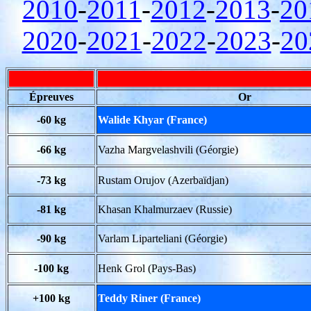
2010
-
2011
-
2012
-
2013
-
20
2020
-
2021
-
2022
-
2023
-
20
Épreuves
Or
-60 kg
Walide Khyar (France)
-66 kg
Vazha Margvelashvili (Géorgie)
-73 kg
Rustam Orujov (Azerbaïdjan)
-81 kg
Khasan Khalmurzaev (Russie)
-90 kg
Varlam Liparteliani (Géorgie)
-100 kg
Henk Grol (Pays-Bas)
+100 kg
Teddy Riner (France)