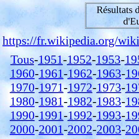
Résultats
d'E
https://fr.wikipedia.org/w
Tous
-
1951
-
1952
-
1953
-
19
1960
-
1961
-
1962
-
1963
-
19
1970
-
1971
-
1972
-
1973
-
19
1980
-
1981
-
1982
-
1983
-
19
1990
-
1991
-
1992
-
1993
-
19
2000
-
2001
-
2002
-
2003
-
20