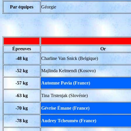
Par équipes
Géorgie
Épreuves
Or
-48 kg
Charline Van Snick (Belgique)
-52 kg
Majlinda Kelmendi (Kosovo)
-57 kg
Automne Pavia (France)
-63 kg
Tina Trstenjak (Slovénie)
-70 kg
Gévrise Émane (France)
-78 kg
Audrey Tcheuméo (France)