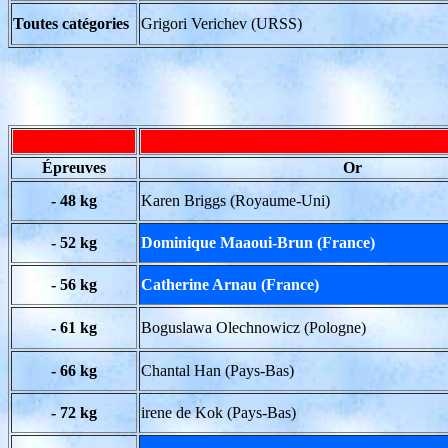
Toutes catégories
Grigori Verichev (URSS)
Épreuves
Or
- 48 kg
Karen Briggs (Royaume-Uni)
- 52 kg
Dominique Maaoui-Brun (France)
- 56 kg
Catherine Arnau (France)
- 61 kg
Boguslawa Olechnowicz (Pologne)
- 66 kg
Chantal Han (Pays-Bas)
- 72 kg
irene de Kok (Pays-Bas)