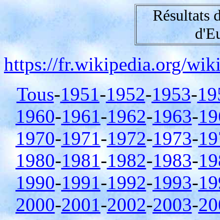
Résultats
d'E
https://fr.wikipedia.org/w
Tous
-
1951
-
1952
-
1953
-
19
1960
-
1961
-
1962
-
1963
-
19
1970
-
1971
-
1972
-
1973
-
19
1980
-
1981
-
1982
-
1983
-
19
1990
-
1991
-
1992
-
1993
-
19
2000
-
2001
-
2002
-
2003
-
20