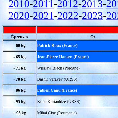
2010
-
2011
-
2012
-
2013
-
20
2020
-
2021
-
2022
-
2023
-
20
Épreuves
Or
- 60 kg
Patrick Roux (France)
- 65 kg
Jean-Pierre Hansen (France)
- 71 kg
Wieslaw Blach (Pologne)
- 78 kg
Bashir Varayev (URSS)
- 86 kg
Fabien Canu (France)
- 95 kg
Koba Kurtanidze (URSS)
+ 95 kg
Mihai Cioc (Roumanie)