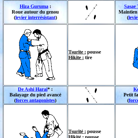
Hiza Guruma
:
Sasae 
Roue autour du genou
Maintien
(
levier interrésistant
)
(
levie
Tsurite :
pousse
Hikite :
tire
De Ashi Harai
* :
Ko
Balayage du pied avancé
Petit f
(
forces antagonistes
)
(
forc
Tsurité :
pousse
Hikité :
pousse