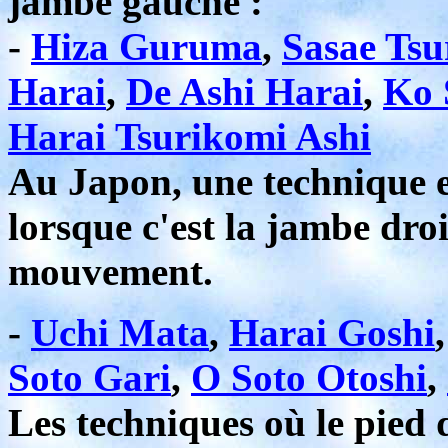
jambe gauche :
-
Hiza Guruma
,
Sasae Tsu
Harai
,
De Ashi Harai
,
Ko 
Harai Tsurikomi Ashi
Au Japon, une technique es
lorsque c'est la jambe droi
mouvement.
-
Uchi Mata
,
Harai Goshi
Soto Gari
,
O Soto Otoshi
,
Les techniques où le pied d