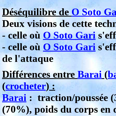
Déséquilibre de
O Soto Ga
Deux visions de cette tech
- celle où
O Soto Gari
s'ef
- celle où
O Soto Gari
s'eff
de l'attaque
Différences entre
Barai
(
b
(
crocheter
) :
Barai
: traction/poussée 
(70%), poids du corps en d