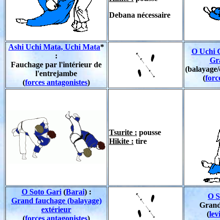
Debana nécessaire
Ashi Uchi Mata, Uchi Mata
*
O Uchi 
:
Gr
Fauchage par l'intérieur de
(balayage/
l'entrejambe
(
forc
(
forces antagonistes
)
Tsurite :
pousse
Hikite :
tire
O Soto Gari
(
Barai
) :
O S
Grand fauchage (balayage)
Grand
extérieur
(
lev
(
forces antagonistes
)