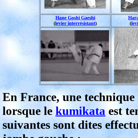
Hane Goshi Gaeshi
Hara
(
levier interrésistant
)
(
lev
En France, une technique e
lorsque le
kumikata
est te
suivantes sont dites effectu