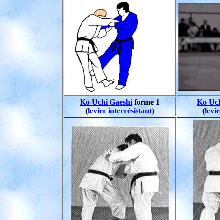
Ko Uchi Gaeshi
forme 1
Ko Uch
(
levier interrésistant
)
(
levie