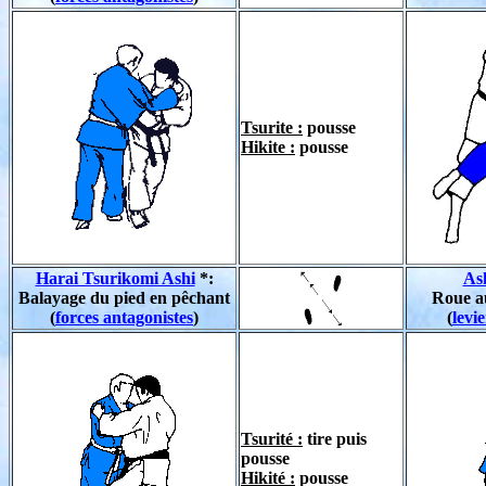
Tsurite :
pousse
Hikite :
pousse
Harai Tsurikomi Ashi
*:
As
Balayage du pied en pêchant
Roue a
(
forces antagonistes
)
(
levie
Tsurité :
tire puis
pousse
Hikité :
pousse