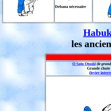
Debana nécessaire
Habuk
les ancie
O Soto Otoshi
(le
grand
Grande chute 
(
levier interr