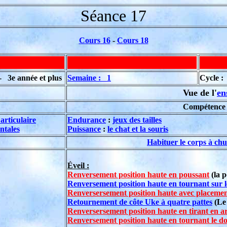
Séance 17
Cours 16
-
Cours 18
3e année et plus
Semaine : 1
Cycle 
Vue de l'
en
Compétence t
articulaire
Endurance
:
jeux des tailles
ntales
Puissance
:
le chat et la souris
Habituer le corps à chu
Éveil :
Renversement position haute en poussant
(la p
Renversement position haute en tournant sur l
Renversersement position haute avec placement
Retournement de côte Uke à quatre pattes
(Le
Renversersement position haute en tirant en ar
Renversement position haute en tournant le do