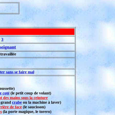
:
3
seignant
ravaillée
ter sans se faire mal
oussette)
e coté
(le petit coup de volant)
 des mains sous la ceinture
 grand
crabe
ou la machine à laver)
rière de face
(le saucisson)
s
(la porte magique, le torero)