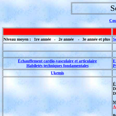
S
Cou
Niveau moyen : 1re année - 2e année - 3e année et plus
S
Échauffement cardio-vasculaire et articulaire
E
Habiletés techniques fondamentales
P
Ukemis
É
D
D
M
A
P