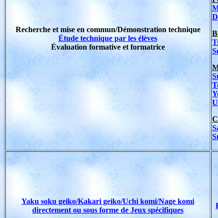
M
D
Recherche et mise en commun/Démonstration technique
B
Étude technique par les élèves
T
Évaluation formative et formatrice
S
M
S
T
Y
U
C
S
S
Yaku soku geiko/Kakari geiko/Uchi komi
/Nage komi
directement ou sous forme de Jeux spécifiques