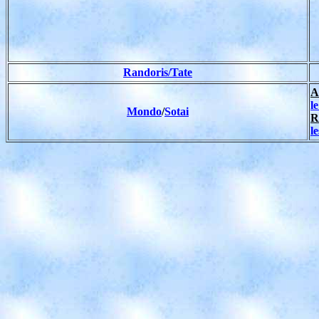
Randoris/Tate
A
l
Mondo
/
Sotai
R
l