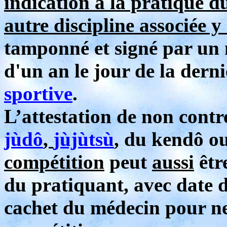
indication à la pratique 
autre discipline associée 
tamponné et signé par un 
d'un an le jour de la dern
sportive
.
L’attestation de non contr
jùdô
,
jùjùtsù
, du kendô ou
compétition
peut
aussi
êtr
du pratiquant, avec date d
cachet du médecin pour ne 