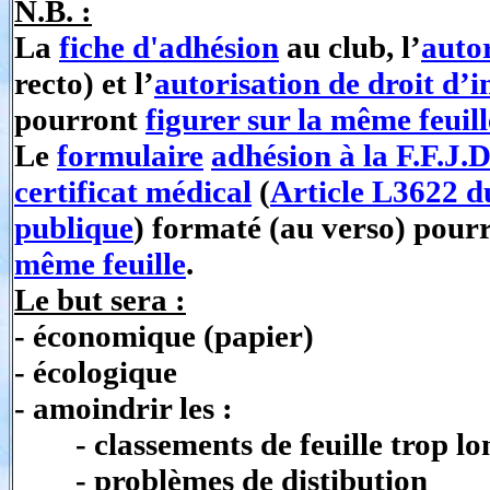
N.B. :
La
fiche d'adhésion
au club, l’
autor
recto) et l’
autorisation de droit d’
pourront
figurer sur la même feuill
Le
formulaire
adhésion à la F.F.J.D
certificat médical
(
Article L3622 d
publique
) formaté (au verso) pour
même feuille
.
Le but sera :
- économique (papier)
- écologique
- amoindrir les :
- classements de feuille trop lo
- problèmes de distibution