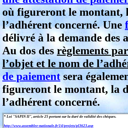
où figureront le montant, l
l’adhérent concerné. Une
délivré à la demande des 
Au dos des
règlements pa
l’objet et le nom de l’adh
de paiement
sera égalemen
figureront le montant, la d
l’adhérent concerné.
* Loi "SAPIN II", article 25 portant sur la duré de validité des chèques.
http://www.assemblee-nationale.fr/14/projets/pl3623.asp