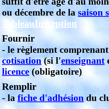
suffit d'être âgé d'au moi
ou décembre de la
saison 
TableauInscrption
Fournir
- le règlement comprenant 
cotisation
(si l'
enseignant
e
licence
(obligatoire)
Remplir
- la
fiche d'adhésion
du cl