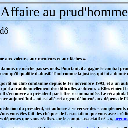
Affaire au prud'homme
ùdô
ime aux voleurs, aux menteurs et aux lâches ».
ondamné, ne mâche pas ses mots. Pourtant, il a gagné le combat pru
nt qu'il qualifie d'abusif. Tout comme la justice, qui lui a donné 
ur sportif au club condamné depuis le 1er novembre 1993, et à un aut
 qu'il a traditionnellement des difficultés à obtenir. « Elles étaient
!» Il s'en ouvre au président par lettre recommandée. Le récapitulat
ore aujourd'hui « où est allé cet argent détourné aux dépens de l'
 bénédiction du président, est autorisé à se verser des « compléments
Vous vous êtes fait des chèques de l'association que vous avez crédi
es dépenses que vous réalisez sur le compte associatif n°... »,
argum