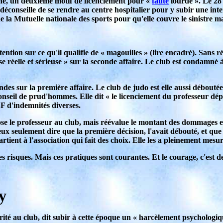
né, un deuxième motif de licenciement pour «
faute
lourde ». Le 28 
 déconseille de se rendre au centre hospitalier pour y subir une int
e la Mutuelle nationale des sports pour qu'elle couvre le sinistre ma
ntion sur ce qu'il qualifie de « magouilles » (lire encadré). Sans résult
e réelle et sérieuse » sur la seconde affaire. Le club est condamné
des sur la première affaire. Le club de judo est elle aussi débouté
seil de prud'hommes. Elle dit « le licenciement du professeur dépou
 F d'indemnités diverses.
e le professeur au club, mais réévalue le montant des dommages et in
x seulement dire que la première décision, l'avait débouté, et que l
rtient à l'association qui fait des choix. Elle les a pleinement mesur
 risques. Mais ces pratiques sont courantes. Et le courage, c'est de f
y
rité au club, dit subir à cette époque un « harcèlement psychologi