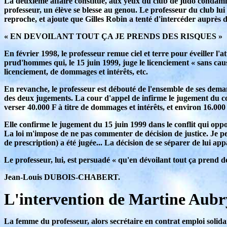
La deuxième affaire constitue, aux yeux du club de judo condam
professeur, un élève se blesse au genou. Le professeur du club lui
reproche, et ajoute que Gilles Robin a tenté d'intercéder auprès d
« EN DEVOILANT TOUT ÇA JE PRENDS DES RISQUES »
En février 1998, le professeur remue ciel et terre pour éveiller l'atte
prud'hommes qui, le 15 juin 1999, juge le licenciement « sans caus
licenciement, de dommages et intérêts, etc.
En revanche, le professeur est débouté de l'ensemble de ses deman
des deux jugements. La cour d'appel de infirme le jugement du con
verser 40.000 F à titre de dommages et intérêts, et environ 16.000
Elle confirme le jugement du 15 juin 1999 dans le conflit qui oppos
La loi m'impose de ne pas commenter de décision de justice. Je peu
de prescription) a été jugée... La décision de se séparer de lui appa
Le professeur, lui, est persuadé « qu'en dévoilant tout ça prend des
Jean-Louis DUBOIS-CHABERT.
L'intervention de Martine Aubr
La femme du professeur, alors secrétaire en contrat emploi solida