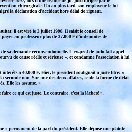
février 1997, lors d'une séance de ju- jitsu dirigée par le
ervention chirurgicale. Un an plus tard, son employeur le lui
lgré la déclaration d'accident hors délai de rigueur.
at: il est viré le 3 juillet 1998. Il saisit le conseil de
 à payer au professeur plus de 37.000 F d'indemnités de
e de sa demande reconventionnelle. L'ex-prof de judo fait appel
rvu de cause réelle et sérieuse », et condamne l'association à lui
térêts à 40.000 F. Hier, le président soulignait à juste titre: «
a seconde non. Sur une des deux affaires, seule la forme (le délai
és. Elle les assume. »
aire ce qui est juste. Le contraire, c'est la lâcheté ».
que » permanent de la part du président. Elle dépose une plainte