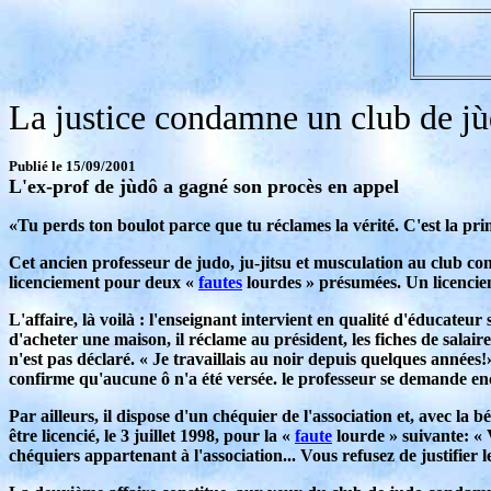
La justice condamne un club de j
Publié le 15/09/2001
L'ex-prof de jùdô a gagné son procès en appel
«Tu perds ton boulot parce que tu réclames la vérité. C'est la pr
Cet ancien professeur de judo, ju-jitsu et musculation au club c
licenciement pour deux «
fautes
lourdes » présumées. Un licencieme
L'affaire, là voilà : l'enseignant intervient en qualité d'éducate
d'acheter une maison, il réclame au président, les fiches de salaire
n'est pas déclaré. « Je travaillais au noir depuis quelques années
confirme qu'aucune ô n'a été versée. le professeur se demande enc
Par ailleurs, il dispose d'un chéquier de l'association et, avec la
être licencié, le 3 juillet 1998, pour la «
faute
lourde » suivante: « 
chéquiers appartenant à l'association... Vous refusez de justifier l