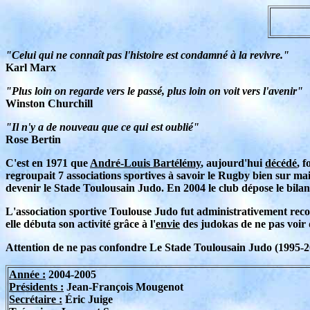
"Celui qui ne connaît pas l'histoire est condamné à la revivre."
Karl Marx
"Plus loin on regarde vers le passé, plus loin on voit vers l'avenir"
Winston Churchill
"Il n'y a de nouveau que ce qui est oublié"
Rose Bertin
C'est en 1971 que
André-Louis Bartélémy
, aujourd'hui
décédé
, 
regroupait 7 associations sportives à savoir le Rugby bien sur mais
devenir le Stade Toulousain Judo. En 2004 le club dépose le bila
L'association sportive Toulouse Judo fut administrativement rec
elle débuta son activité grâce à l'
envie
des judokas de ne pas voir 
Attention de ne pas confondre Le Stade Toulousain Judo (1995-20
Année :
2004-2005
Présidents :
Jean-François Mougenot
Secrétaire :
Éric Juige