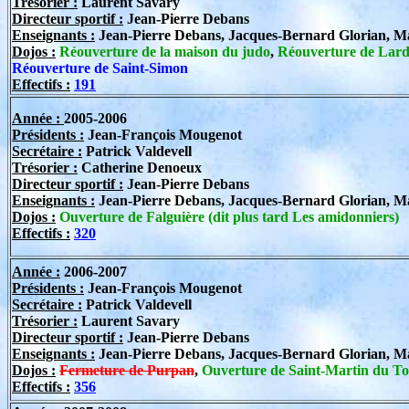
Trésorier :
Laurent Savary
Directeur sportif
:
Jean-Pierre Debans
Enseignants :
Jean-Pierre Debans, Jacques-Bernard Glorian, M
Dojos :
Réouverture de la maison du judo
,
Réouverture de Lar
Réouverture de Saint-Simon
Effectifs :
191
Année :
2005-2006
Présidents :
Jean-François Mougenot
Secrétaire :
Patrick Valdevell
Trésorier :
Catherine Denoeux
Directeur sportif
:
Jean-Pierre Debans
Enseignants :
Jean-Pierre Debans, Jacques-Bernard Glorian, Ma
Dojos :
Ouverture de Falguière
(dit plus tard Les amidonniers)
Effectifs :
320
Année :
2006-2007
Présidents :
Jean-François Mougenot
Secrétaire :
Patrick Valdevell
Trésorier :
Laurent Savary
Directeur sportif
:
Jean-Pierre Debans
Enseignants :
Jean-Pierre Debans, Jacques-Bernard Glorian, Ma
Dojos :
Fermeture de Purpan
,
Ouverture de Saint-Martin du T
Effectifs :
356