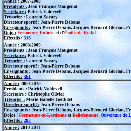
Année :
2007-2008
Présidents :
Jean-François Mougenot
Secrétaire :
Patrick Valdevell
Trésorier :
Laurent Savary
Directeur sportif
:
Jean-Pierre Debans
Enseignants :
Jean-Pierre Debans, Jacques-Bernard Glorian, Fr
Dojo :
Fermeture Euforie
et d'
Émilie de Rodat
Effectifs :
316
Année :
2008-2009
Présidents :
Jean-François Mougenot
Secrétaire :
Patrick Valdevell
Trésorier :
Laurent Savary
Directeur sportif
:
Jean-Pierre Debans
Enseignants :
Jean-Pierre Debans, Jacques-Bernard Glorian, F
Effectifs :
361
Année :
2009-2010
Présidents :
Patrick Valdevell
Secrétaire :
Christophe Olivier
Trésorier :
Marie-Isabelle Gentillet
Directeur sportif
:
Jean-Pierre Debans
Enseignants :
Jean-Pierre Debans, Jacques-Bernard Glorian, F
Dojos :
Fermeture de Lardenne
et
Bellefontaine
,
Ouverture de 
Effectifs :
283
Année :
2010-2011