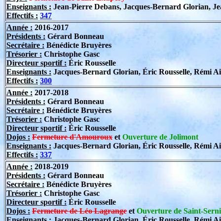
Enseignants :
Jean-Pierre Debans, Jacques-Bernard Glorian, Jea
Effectifs :
347
Année :
2016-2017
Présidents :
Gérard Bonneau
Secrétaire :
Bénédicte Bruyères
Trésorier :
Christophe Gasc
Directeur sportif
:
Éric Rousselle
Enseignants :
Jacques-Bernard Glorian, Éric Rousselle, Rémi Ai
Effectifs :
300
Année :
2017-2018
Présidents :
Gérard Bonneau
Secrétaire :
Bénédicte Bruyères
Trésorier :
Christophe Gasc
Directeur sportif
:
Éric Rousselle
Dojos :
Fermeture d'Amouroux
et
Ouverture de Jolimont
Enseignants :
Jacques-Bernard Glorian, Éric Rousselle, Rémi Ail
Effectifs :
337
Année :
2018-2019
Présidents :
Gérard Bonneau
Secrétaire :
Bénédicte Bruyères
Trésorier :
Christophe Gasc
Directeur sportif
:
Éric Rousselle
Dojos :
Fermeture de Léo Lagrange
et
Ouverture de Saint-Sern
Enseignants :
Jacques-Bernard Glorian, Éric Rousselle, Rémi Ail