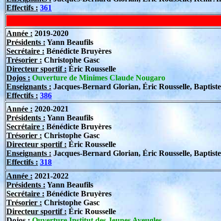
Effectifs :
361
Année :
2019-2020
Présidents :
Yann Beaufils
Secrétaire :
Bénédicte Bruyères
Trésorier :
Christophe Gasc
Directeur sportif
:
Éric Rousselle
Dojos :
Ouverture de Minimes Claude Nougaro
Enseignants :
Jacques-Bernard Glorian, Éric Rousselle, Baptist
Effectifs :
386
Année :
2020-2021
Présidents :
Yann Beaufils
Secrétaire :
Bénédicte Bruyères
Trésorier :
Christophe Gasc
Directeur sportif
:
Éric Rousselle
Enseignants :
Jacques-Bernard Glorian, Éric Rousselle, Baptist
Effectifs :
318
Année :
2021-2022
Présidents :
Yann Beaufils
Secrétaire :
Bénédicte Bruyères
Trésorier :
Christophe Gasc
Directeur sportif
:
Éric Rousselle
Dojos :
Ouverture Institut des Jeunes Aveugles