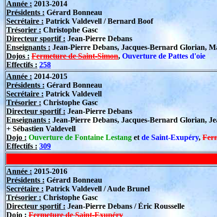
Année :
2013-2014
Présidents :
Gérard Bonneau
Secrétaire :
Patrick Valdevell / Bernard Boof
Trésorier :
Christophe Gasc
Directeur sportif
:
Jean-Pierre Debans
Enseignants :
Jean-Pierre Debans, Jacques-Bernard Glorian, Marc
Dojos :
Fermeture de Saint-Simon
,
Ouverture de Pattes d'oie
Effectifs :
258
Année :
2014-2015
Présidents :
Gérard Bonneau
Secrétaire :
Patrick Valdevell
Trésorier :
Christophe Gasc
Directeur sportif
:
Jean-Pierre Debans
Enseignants :
Jean-Pierre Debans, Jacques-Bernard Glorian, Jea
+ Sébastien Valdevell
Dojo :
Ouverture de Fontaine Lestang
et
de Saint-Exupéry
,
Ferm
Effectifs :
309
Année :
2015-2016
Présidents :
Gérard Bonneau
Secrétaire :
Patrick Valdevell / Aude Brunel
Trésorier :
Christophe Gasc
Directeur sportif
:
Jean-Pierre Debans / Éric Rousselle
Dojo :
Fermeture de Saint-Exupéry