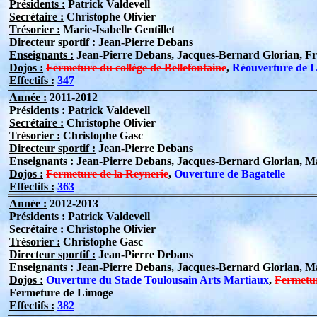
Présidents :
Patrick Valdevell
Secrétaire :
Christophe Olivier
Trésorier :
Marie-Isabelle Gentillet
Directeur sportif
:
Jean-Pierre Debans
Enseignants :
Jean-Pierre Debans, Jacques-Bernard Glorian, F
Dojos :
Fermeture du collège de Bellefontaine
,
Réouverture de 
Effectifs :
347
Année :
2011-2012
Présidents :
Patrick Valdevell
Secrétaire :
Christophe Olivier
Trésorier :
Christophe Gasc
Directeur sportif
:
Jean-Pierre Debans
Enseignants :
Jean-Pierre Debans, Jacques-Bernard Glorian, M
Dojos :
Fermeture de la Reynerie
,
Ouverture de Bagatelle
Effectifs :
363
Année :
2012-2013
Présidents :
Patrick Valdevell
Secrétaire :
Christophe Olivier
Trésorier :
Christophe Gasc
Directeur sportif
:
Jean-Pierre Debans
Enseignants :
Jean-Pierre Debans, Jacques-Bernard Glorian, Mar
Dojos :
Ouverture du Stade Toulousain Arts Martiaux
,
Fermetur
Fermeture de Limoge
Effectifs :
382