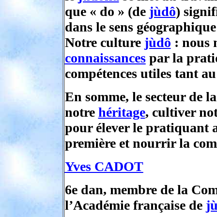
que « do » (de
jùdô
) signi
dans le sens géographique
Notre culture
jùdô
: nous 
connaissances
par la prati
compétences utiles tant au
En somme, le secteur de la
notre
héritage
, cultiver no
pour élever le pratiquant 
première et nourrir la co
Yves CADOT
6e dan, membre de la Co
l’Académie française de
j