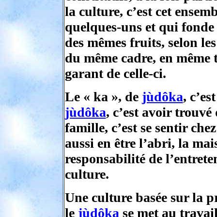
la culture, c’est cet ensem
quelques-uns et qui fonde
des mêmes fruits, selon le
du même cadre, en même te
garant de celle-ci.
Le « ka », de
jùdôka
, c’es
jùdôka
, c’est avoir trou
famille, c’est se sentir che
aussi en être l’abri, la mai
responsabilité de l’entreten
culture.
Une culture basée sur la pr
le
jùdôka
se met au travail