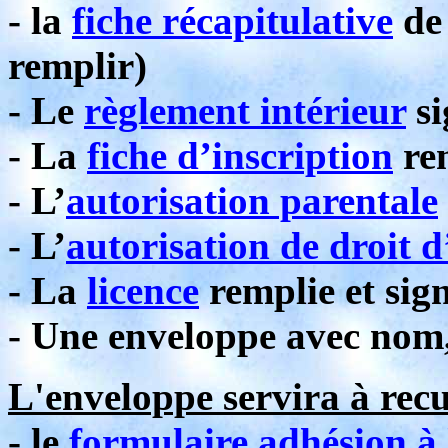
- la
fiche récapitulative
de 
remplir)
- Le
règlement intérieur
si
- La
fiche d’inscription
rem
- L’
autorisation parentale
- L’
autorisation de droit 
- La
licence
remplie et sig
- Une enveloppe avec nom
L'enveloppe servira à recue
- le
formulaire
adhésion à 