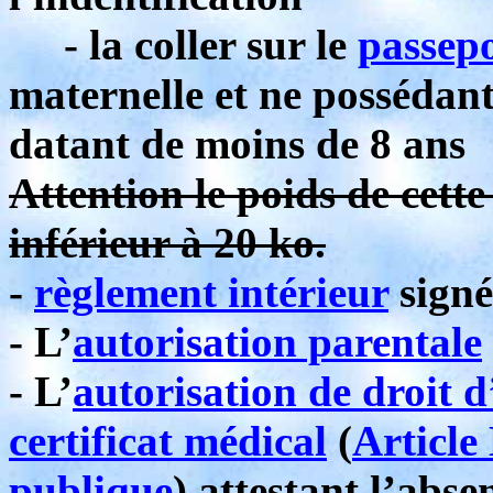
- la coller sur le
passepo
maternelle et ne possédan
datant de moins de 8 ans
Attention le poids de cett
inférieur à 20 ko.
-
règlement intérieur
signé
- L’
autorisation parentale
- L’
autorisation de droit 
certificat médical
(
Article
publique
) attestant l’abse