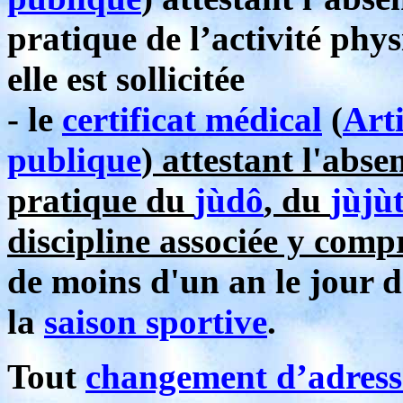
pratique de l’activité phys
elle est sollicitée
- le
certificat médical
(
Art
publique
) attestant l'abse
pratique du
jùdô
, du
jùjù
discipline associée y comp
de moins d'un an le jour d
la
saison sportive
.
Tout
changement d’adress