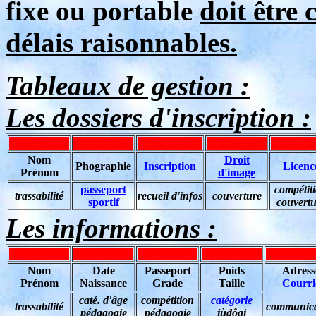
fixe ou portable
doit être
délais raisonnables.
Tableaux de gestion :
Les dossiers d'inscription :
Nom
Droit
Phographie
Inscription
Licenc
Prénom
d'image
passeport
compétit
trassabilité
recueil d'infos
couverture
sportif
couvertu
Les informations :
Nom
Date
Passeport
Poids
Adress
Prénom
Naissance
Grade
Taille
Courri
caté. d'âge
compétition
catégorie
trassabilité
communica
pédagogie
pédagogie
jùdôgi