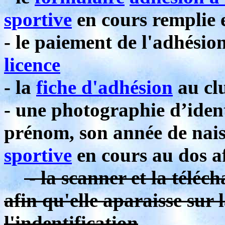
sportive
en cours remplie e
- le paiement de l'adhésio
licence
- la
fiche d'adhésion
au clu
- une photographie d’iden
prénom, son année de nais
sportive
en cours au dos a
- la scanner et la téléch
afin qu'elle aparaisse sur l
l'indentification