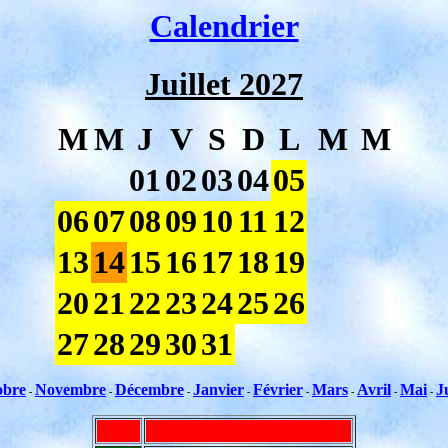
Calendrier
Juillet 2027
M
M
J
V
S
D
L
M
M
01
02
03
04
05
06
07
08
09
10
11
12
13
14
15
16
17
18
19
20
21
22
23
24
25
26
27
28
29
30
31
obre
Novembre
Décembre
Janvier
Février
Mars
Avril
Mai
J
-
-
-
-
-
-
-
-