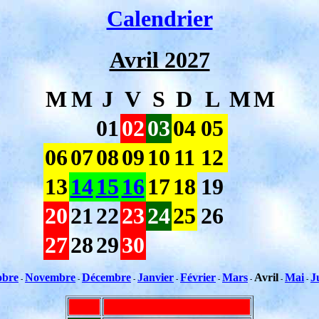
Calendrier
Avril 2027
M
M
J
V
S
D
L
M
M
01
02
03
04
05
06
07
08
09
10
11
12
13
14
15
16
17
18
19
20
21
22
23
24
25
26
27
28
29
30
obre
Novembre
Décembre
Janvier
Février
Mars
Avril
Mai
J
-
-
-
-
-
-
-
-