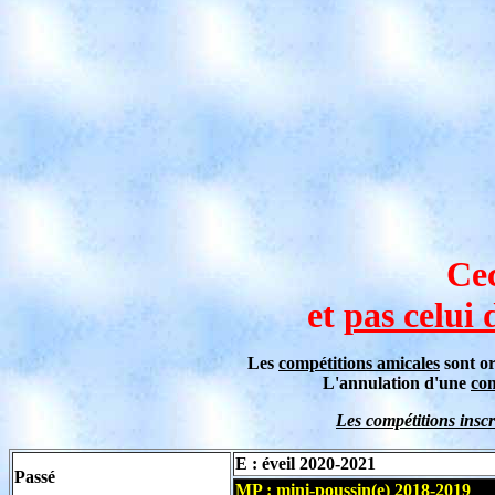
Cec
et
pas celui
Les
compétitions amicales
sont or
L'annulation d'une
com
Les compétitions inscri
E : éveil 2020-2021
Passé
MP : mini-poussin(e) 2018-2019