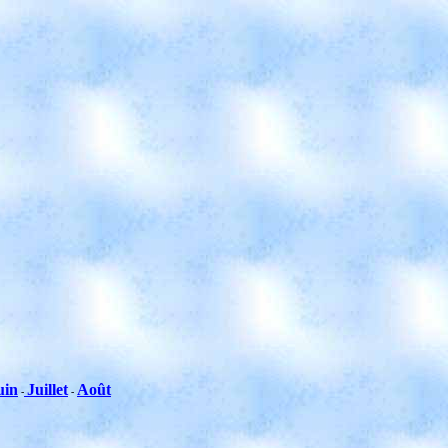
uin
Juillet
Août
-
-