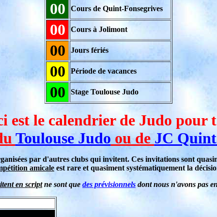
00
Cours de Quint-Fonsegrives
00
Cours à Jolimont
00
Jours fériés
00
Période de vacances
00
Stage Toulouse Judo
i est le calendrier de Judo pour 
 du
Toulouse Judo
ou de
JC Quint
ganisées par d'autres clubs qui invitent. Ces invitations sont qua
pétition amicale
est rare et quasiment systématiquement la décisio
tent en script
ne sont que
des prévisionnels
dont nous n'avons pas enc