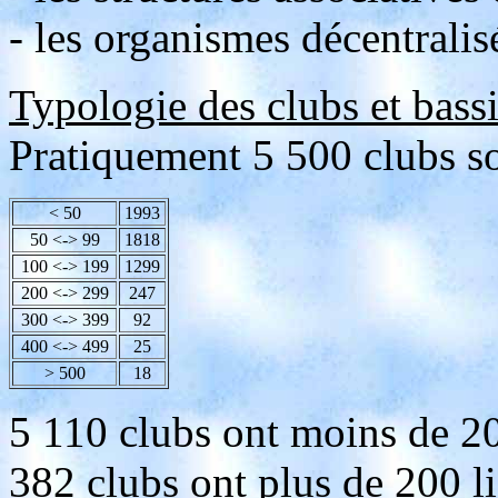
- les organismes décentrali
Typologie des clubs et bass
Pratiquement 5 500 clubs so
< 50
1993
50 <-> 99
1818
100 <-> 199
1299
200 <-> 299
247
300 <-> 399
92
400 <-> 499
25
> 500
18
5 110 clubs ont moins de 20
382 clubs ont plus de 200 li