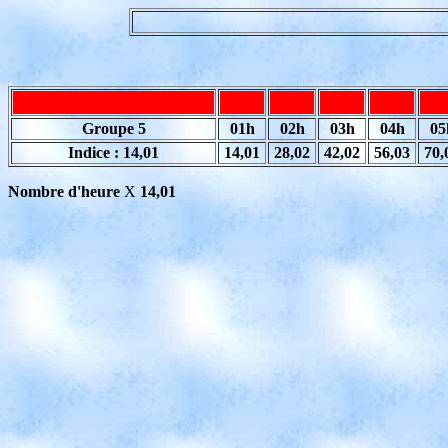
Groupe 5
01h
02h
03h
04h
05
Indice : 14,01
14,01
28,02
42,02
56,03
70,
Nombre d'heure
X
14,01