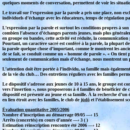
quelques moments de conversation, permettent de voir les situatio
Le travail sur l’expression par la parole a pris une place, non ex
individuels d’échange avec les éducateurs, temps de régulation pa
L’expression par la parole et surtout les conditions propres à so
combien l’absence d’échanges parents jeunes, mais plus généralemen
en groupe ou bandes, cette activité est réduite, la communication 
Pourtant, un caractère sacré est conféré à la parole, la plupart d
la parole quelque chose d’important, comme le montrent les ancien
de se fait, se conduit comme un « homme de parole ». « On tient p
seulement de communication mais d’échange, nous montrent un pe
L’attention doit être portée à l’individu, sa famille mais égalemen
de la vie du club… Des entretiens réguliers avec les familles perme
Le dispositif s’adresse aux jeunes de 10 à 15 ans, le groupe est co
vers l’insertion », nous proposerons à 4 familles de bénéficier de 
dispositif est présenté au jeune et sa famille. À la recherche d’u
en lien étroit avec les familles, le club de
jùdô
et l’établissement sc
Évaluation quantitative 2005/2006
Nombre d’inscription au démarrage 09/05 —› 15
Arrêts (concertés) en cours d’année —› 3 ( )
Estimation réinscription rencontre été 2006 —› 12