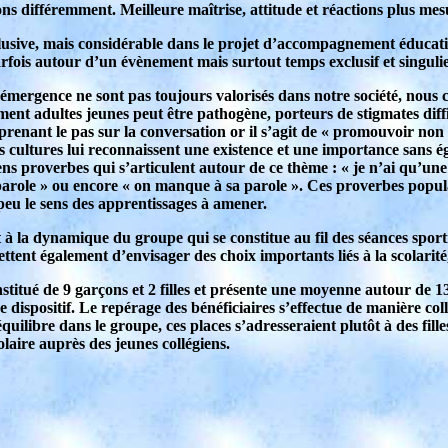
ns différemment. Meilleure maîtrise, attitude et réactions plus mes
clusive, mais considérable dans le projet d’accompagnement éducatif
rfois autour d’un évènement mais surtout temps exclusif et singulie
n émergence ne sont pas toujours valorisés dans notre société, nou
t adultes jeunes peut être pathogène, porteurs de stigmates diffici
prenant le pas sur la conversation or il s’agit de « promouvoir non 
es cultures lui reconnaissent une existence et une importance sans é
s proverbes qui s’articulent autour de ce thème : « je n’ai qu’une 
arole » ou encore « on manque à sa parole ». Ces proverbes populaire
u le sens des apprentissages à amener.
t à la dynamique du groupe qui se constitue au fil des séances sport
ttent également d’envisager des choix importants liés à la scolarité
nstitué de 9 garçons et 2 filles et présente une moyenne autour de 13
ce dispositif. Le repérage des bénéficiaires s’effectue de manière col
n équilibre dans le groupe, ces places s’adresseraient plutôt à des 
olaire auprès des jeunes collégiens.