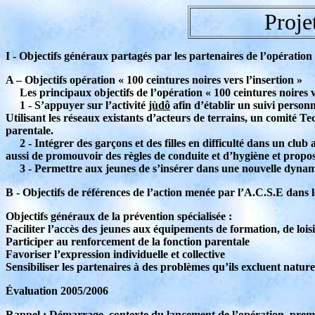
Proje
I - Objectifs généraux partagés par les partenaires de l’opération 
A – Objectifs opération « 100 ceintures noires vers l’insertion »
Les principaux objectifs de l’opération « 100 ceintures noires ver
1 - S’appuyer sur l’activité
jùdô
afin d’établir un suivi personn
Utilisant les réseaux existants d’acteurs de terrains, un comité Te
parentale.
2 - Intégrer des garçons et des filles en difficulté dans un club a
aussi de promouvoir des règles de conduite et d’hygiène et propos
3 - Permettre aux jeunes de s’insérer dans une nouvelle dynamiq
B - Objectifs de références de l’action menée par l’A.C.S.E dans l
Objectifs généraux de la prévention spécialisée :
Faciliter l’accès des jeunes aux équipements de formation, de loi
Participer au renforcement de la fonction parentale
Favoriser l’expression individuelle et collective
Sensibiliser les partenaires à des problèmes qu’ils excluent natur
Évaluation 2005/2006
Rappel : Démarrage, contexte du lancement de l’opération, prem