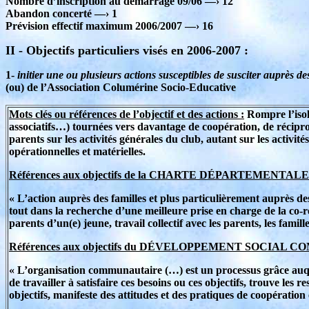
Nombre d’inscription au démarrage 09/06 —› 12
Abandon concerté —› 1
Prévision effectif maximum 2006/2007 —› 16
II - Objectifs particuliers visés en 2006-2007 :
1-
initier une ou plusieurs actions susceptibles de susciter auprès de
(ou) de l’Association Columérine Socio-Educative
Mots clés ou références de l’objectif et des actions :
Rompre l’isole
associatifs…) tournées vers davantage de coopération, de réciprocit
parents sur les activités générales du club, autant sur les activi
opérationnelles et matérielles.
Références aux objectifs de la CHARTE DÉPARTEMENTA
« L’action auprès des familles et plus particulièrement auprès des
tout dans la recherche d’une meilleure prise en charge de la co-
parents d’un(e) jeune, travail collectif avec les parents, les famil
Références aux objectifs du DÉVELOPPEMENT SOCIAL
« L’organisation communautaire (…) est un processus grâce auque
de travailler à satisfaire ces besoins ou ces objectifs, trouve les 
objectifs, manifeste des attitudes et des pratiques de coopératio