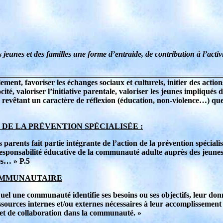
s jeunes et des familles une forme d’entraide, de contribution à l’activ
ment, favoriser les échanges sociaux et culturels, initier des actio
é, valoriser l’initiative parentale, valoriser les jeunes impliqués d
tés revêtant un caractère de réflexion (éducation, non-violence…) que
LE DE LA PRÉVENTION SPÉCIALISÉE :
 parents fait partie intégrante de l’action de la prévention spéciali
responsabilité éducative de la communauté adulte auprès des jeunes 
les… » P.5
 COMMUNAUTAIRE
l une communauté identifie ses besoins ou ses objectifs, leur donn
ressources internes et/ou externes nécessaires à leur accomplissement 
n et de collaboration dans la communauté. »