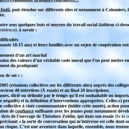
Jùdô
, puis étendue sur différents sites et notamment à Colomiers,
ée.
otre sens quelques buts et moyens du travail social (tableau ci-dess
violence),
à savoir :
ifficultés
nte 10-15 ans) et leurs familles avec un enjeu de coopération entre 
eignement d’un art martial
mission des valeurs d’un véritable code moral que l’on peut mettre en
sement du pratiquant
on de soi » :
5 (réunions collectives sur les différents sites) auprès des collèges 
viron 40 entretiens (X essais) et au final 20 inscriptions.
nes, dicté ou délimité par le temps qu’il est souhaitable ou importa
négatifs) et la définition d’interventions appropriées. Celles-ci pr
ion collective à visée communautaire (initiée cette année), action po
ation de
confiance
suffisante avec les jeunes pour notamment dévelop
s tirés de l’ouvrage de Théodore Zeldin, qui dans son essaie
De la c
précisant « la sorte de conversation qui m’intéresse est celle dont-o
e un risque. C’est une aventure dans laquelle, ensemble, nous tento