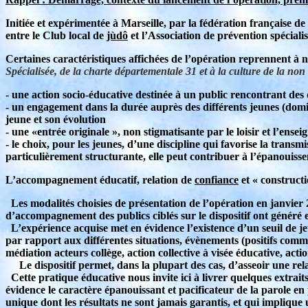
Initiée et expérimentée à Marseille, par la fédération française de
entre le Club local de
jùdô
et l’Association de prévention spécialis
Certaines caractéristiques affichées de l’opération reprennent à n
Spécialisée, de la charte départementale 31 et à la culture de la non 
- une action socio-éducative destinée à un public rencontrant des d
- un engagement dans la durée auprès des différents jeunes (domina
jeune et son évolution
- une «entrée originale », non stigmatisante par le loisir et l’ens
- le choix, pour les jeunes, d’une discipline qui favorise la trans
particulièrement structurante, elle peut contribuer à l’épanouis
L’accompagnement éducatif, relation de
confiance
et « constructi
Les modalités choisies de présentation de l’opération en janvier 200
d’accompagnement des publics ciblés sur le dispositif ont généré en
L’expérience acquise met en évidence l’existence d’un seuil de jeu
par rapport aux différentes situations, évènements (positifs comme 
médiation acteurs collège, action collective à visée éducative, act
Le dispositif permet, dans la plupart des cas, d’asseoir une rel
Cette pratique éducative nous invite ici à livrer quelques extrait
évidence le caractère épanouissant et pacificateur de la parole en 
unique dont les résultats ne sont jamais garantis, et qui impliqu