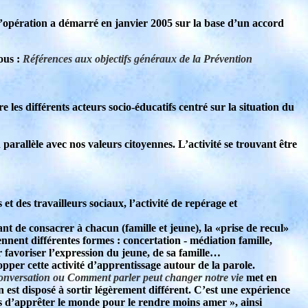
 l’opération a démarré en janvier 2005 sur la base d’un accord
ous :
Références aux objectifs généraux de la Prévention
les différents acteurs socio-éducatifs centré sur la situation du
 parallèle avec nos valeurs citoyennes. L’activité se trouvant être
et des travailleurs sociaux, l’activité de repérage et
nt de consacrer à chacun (famille et jeune), la «prise de recul»
ennent différentes formes : concertation - médiation famille,
ur favoriser l’expression du jeune, de sa famille…
per cette activité d’apprentissage autour de la parole.
onversation ou Comment parler peut changer notre vie
met en
n est disposé à sortir légèrement différent. C’est une expérience
ns d’apprêter le monde pour le rendre moins amer », ainsi