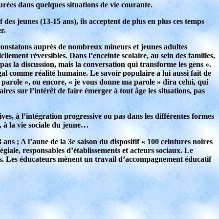
urées dans quelques situations de vie courante.
 des jeunes (13-15 ans), ils acceptent de plus en plus ces temps
r.
s constatons auprès de nombreux mineurs et jeunes adultes
lement réversibles. Dans l’enceinte scolaire, au sein des familles,
pas la discussion, mais la conversation qui transforme les gens ».
gal comme réalité humaine. Le savoir populaire a lui aussi fait de
parole », ou encore, « je vous donne ma parole » dira celui, qui
s sur l’intérêt de faire émerger à tout âge les situations, pas
ives, à l’intégration progressive ou pas dans les différentes formes
, à la vie sociale du jeune…
 ans ; A l’aune de la 3e saison du dispositif « 100 ceintures noires
légiale, responsables d’établissements et acteurs sociaux. Le
filles. Les éducateurs mènent un travail d’accompagnement éducatif