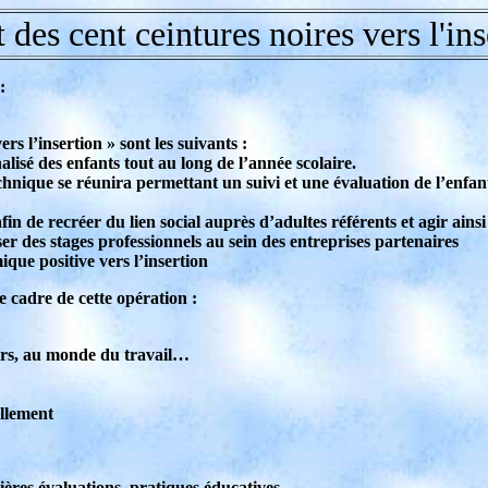
t des cent ceintures noires vers l'ins
:
s l’insertion » sont les suivants :
alisé des enfants tout au long de l’année scolaire.
chnique se réunira permettant un suivi et une évaluation de l’enfant
fin de recréer du lien social auprès d’adultes référents et agir ains
er des stages professionnels au sein des entreprises partenaires
ue positive vers l’insertion
e cadre de cette opération :
sirs, au monde du travail…
ellement
ières évaluations, pratiques éducatives…