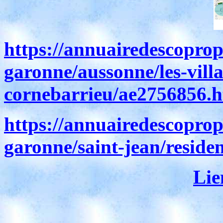
https://annuairedescopropr
garonne/aussonne/les-villa
cornebarrieu/ae2756856.h
https://annuairedescopropr
garonne/saint-jean/reside
Li