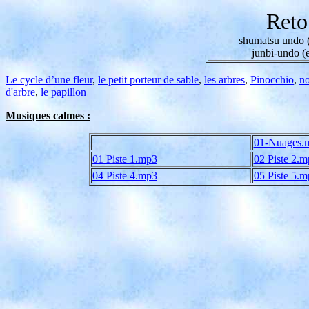
Reto
shumatsu undo (
junbi-undo (
Le cycle d’une fleur
,
le petit porteur de sable
,
les arbres
,
Pinocchio
,
no
d'arbre
,
le papillon
Musiques calmes :
01-Nuages.
01 Piste 1.mp3
02 Piste 2.
04 Piste 4.mp3
05 Piste 5.