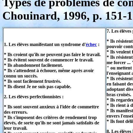
Types de problèmes de c
Chouinard, 1996, p. 151-1
7. Les élèves
* Ils résisten
1. Les élèves manifestant un syndrome d'
échec
:
pouvoir contr
* Ils veulent 
* Ils croient qu'ils ne peuvent pas faire le travail.
* Ils résiste
* Ils évitent souvent de commencer le travail.
me forcer ...
* Ils abandonnent facilement.
" ou mettent
* Ils s'attendent à échouer, même après avoir
l'enseignant 
connu un succès.
* Ils résiste
* Ils sont facilement frustrés.
en faisant de
* Ils disent Je ne suis pas capable.
adoptant dive
bras croisés.
2. Les élèves perfectionnistes :
* Ils regarde
* Ils rient à
* Ils sont souvent anxieux à l'idée de commettre
* Ils manifes
des erreurs.
envers l'ense
* Ils s'imposent des critères de rendement trop
* Ils font dé
élevés, de sorte qu'ils ne sont jamais satisfaits de
leur travail.
8. Les élèves 