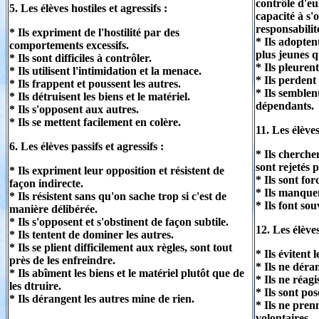
contrôle d'eu
5. Les élèves hostiles et agressifs :
capacité à s'
responsabilit
* Ils expriment de l'hostilité par des
* Ils adopte
comportements excessifs.
plus jeunes q
* Ils sont difficiles à contrôler.
* Ils pleuren
* Ils utilisent l'intimidation et la menace.
* Ils perdent
* Ils frappent et poussent les autres.
* Ils semblen
* Ils détruisent les biens et le matériel.
dépendants.
* Ils s'opposent aux autres.
* Ils se mettent facilement en colère.
11. Les élèves
6. Les élèves passifs et agressifs :
* Ils cherchen
sont rejetés 
* Ils expriment leur opposition et résistent de
* Ils sont for
façon indirecte.
* Ils manquen
* Ils résistent sans qu'on sache trop si c'est de
* Ils font so
manière délibérée.
* Ils s'opposent et s'obstinent de façon subtile.
12. Les élèves
* Ils tentent de dominer les autres.
* Ils se plient difficilement aux règles, sont tout
* Ils évitent 
près de les enfreindre.
* Ils ne déra
* Ils abîment les biens et le matériel plutôt que de
* Ils ne réag
les dtruire.
* Ils sont pos
* Ils dérangent les autres mine de rien.
* Ils ne prenn
volontaires.