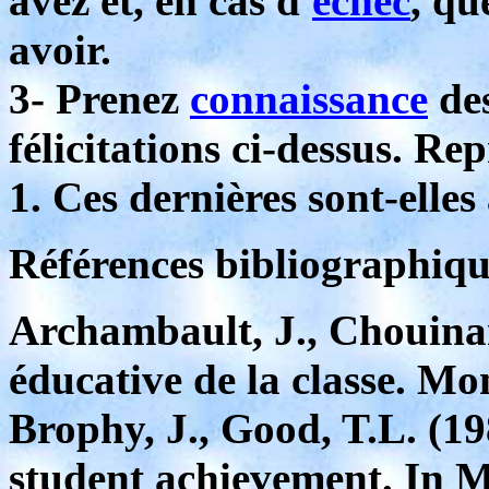
avez et, en cas d'
échec
, qu
avoir.
3- Prenez
connaissance
des
félicitations ci-dessus. Rep
1. Ces dernières sont-elles
Références bibliographiqu
Archambault, J., Chouinar
éducative de la classe. Mo
Brophy, J., Good, T.L. (1
student achievement. In M