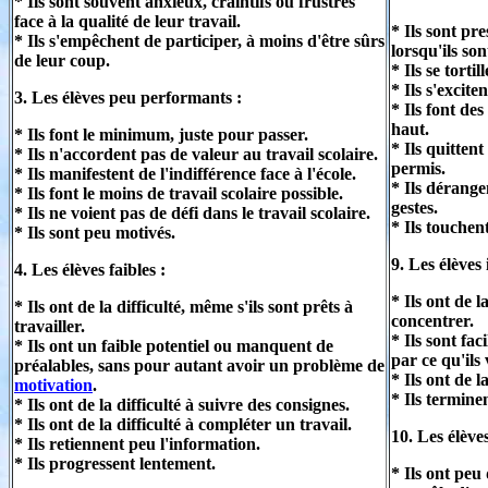
* Ils sont souvent anxieux, craintifs ou frustrés
face à la qualité de leur travail.
* Ils sont p
* Ils s'empêchent de participer, à moins d'être sûrs
lorsqu'ils son
de leur coup.
* Ils se torti
* Ils s'excite
3. Les élèves peu performants :
* Ils font de
haut.
* Ils font le minimum, juste pour passer.
* Ils quitten
* Ils n'accordent pas de valeur au travail scolaire.
permis.
* Ils manifestent de l'indifférence face à l'école.
* Ils dérange
* Ils font le moins de travail scolaire possible.
gestes.
* Ils ne voient pas de défi dans le travail scolaire.
* Ils touchent
* Ils sont peu motivés.
9. Les élèves 
4. Les élèves faibles :
* Ils ont de l
* Ils ont de la difficulté, même s'ils sont prêts à
concentrer.
travailler.
* Ils sont fac
* Ils ont un faible potentiel ou manquent de
par ce qu'ils 
préalables, sans pour autant avoir un problème de
* Ils ont de 
motivation
.
* Ils termine
* Ils ont de la difficulté à suivre des consignes.
* Ils ont de la difficulté à compléter un travail.
10. Les élève
* Ils retiennent peu l'information.
* Ils progressent lentement.
* Ils ont peu