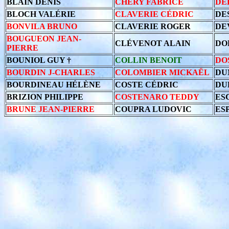
BLAIN DENIS
CHERY FABRICE
DE
BLOCH VALÉRIE
CLAVERIE CÉDRIC
DE
BONVILA BRUNO
CLAVERIE ROGER
DE
BOUGUEON JEAN-
CLÉVENOT ALAIN
DO
PIERRE
BOUNIOL GUY †
COLLIN BENOIT
DO
BOURDIN J-CHARLES
COLOMBIER MICKAËL
DU
BOURDINEAU HÉLÈNE
COSTE CÉDRIC
DU
BRIZION PHILIPPE
COSTENARO TEDDY
ES
BRUNE JEAN-PIERRE
COUPRA LUDOVIC
ES