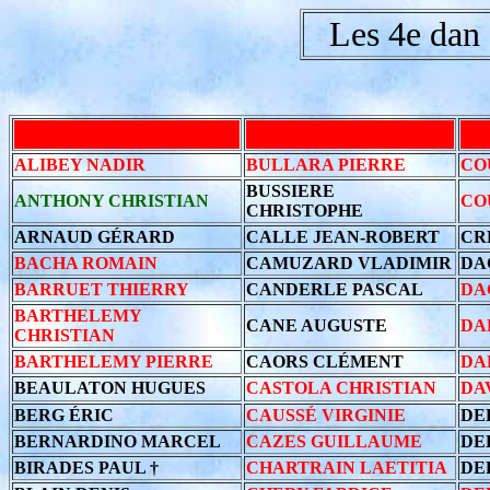
Les 4e dan
ALIBEY NADIR
BULLARA PIERRE
CO
BUSSIERE
ANTHONY CHRISTIAN
CO
CHRISTOPHE
ARNAUD GÉRARD
CALLE JEAN-ROBERT
CR
BACHA ROMAIN
CAMUZARD VLADIMIR
DA
BARRUET THIERRY
CANDERLE PASCAL
DA
BARTHELEMY
CANE AUGUSTE
DA
CHRISTIAN
BARTHELEMY PIERRE
CAORS CLÉMENT
DA
BEAULATON HUGUES
CASTOLA CHRISTIAN
DA
BERG ÉRIC
CAUSSÉ VIRGINIE
DE
BERNARDINO MARCEL
CAZES GUILLAUME
DE
BIRADES PAUL †
CHARTRAIN LAETITIA
DE